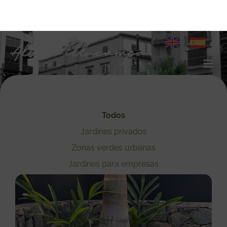
Proyectos
Todos
Jardines privados
Zonas verdes urbanas
Jardines para empresas