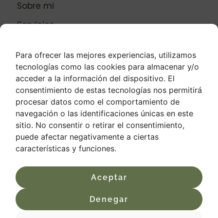
Sobre mi
Servicios
Para ofrecer las mejores experiencias, utilizamos
tecnologías como las cookies para almacenar y/o
Proyectos
acceder a la información del dispositivo. El
consentimiento de estas tecnologías nos permitirá
Contacto
procesar datos como el comportamiento de
Política de Privacidad
navegación o las identificaciones únicas en este
sitio. No consentir o retirar el consentimiento,
Aviso Legal
puede afectar negativamente a ciertas
características y funciones.
Política de Accesibilidad
Política de Cookies
Aceptar
Denegar
Ver preferencias
Política de
Política de
Aviso